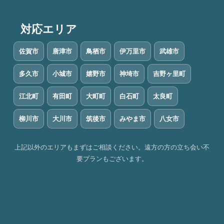
対応エリア
佐賀市
唐津市
鳥栖市
伊万里市
武雄市
多久市
小城市
嬉野市
神埼市
吉野ヶ里町
江北町
有田町
大町町
白石町
太良町
柳川市
大川市
筑後市
みやま市
八女市
上記以外のエリアもまずはご相談ください。遠方の方の立ち会い不
要プランもございます。