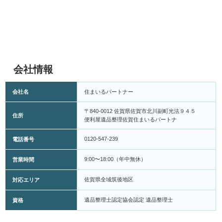
会社情報
会社名
住まいるパートナー
〒840-0012 佐賀県佐賀市北川副町光法９４５
住所
便利屋遺品整理佐賀住まいるパートナ
0120-547-239
電話番号
9:00〜18:00（年中無休）
営業時間
佐賀県全域筑後地区
対応エリア
遺品整理士認定協会認定 遺品整理士
資格