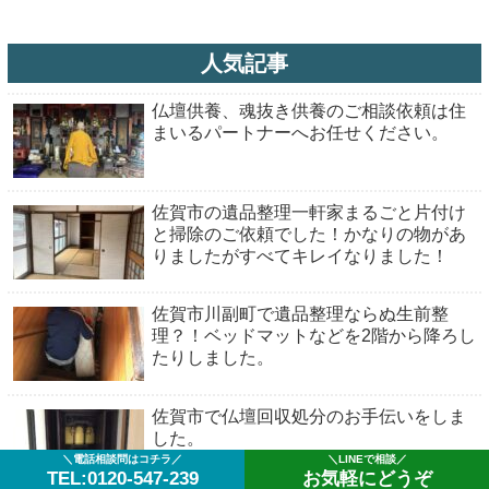
人気記事
仏壇供養、魂抜き供養のご相談依頼は住
まいるパートナーへお任せください。
佐賀市の遺品整理一軒家まるごと片付け
と掃除のご依頼でした！かなりの物があ
りましたがすべてキレイなりました！
佐賀市川副町で遺品整理ならぬ生前整
理？！ベッドマットなどを2階から降ろし
たりしました。
佐賀市で仏壇回収処分のお手伝いをしま
した。
＼電話相談問はコチラ／
＼LINEで相談／
TEL:0120-547-239
お気軽にどうぞ